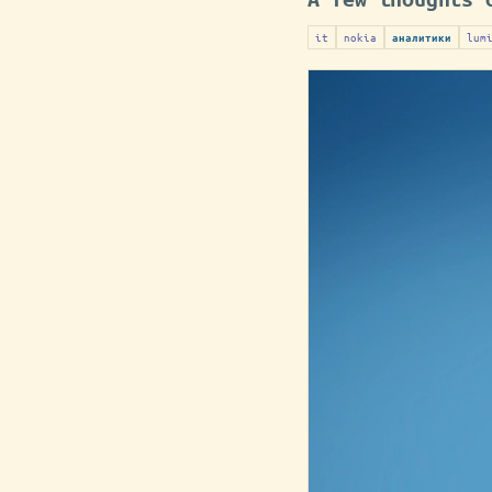
it
nokia
lum
аналитики