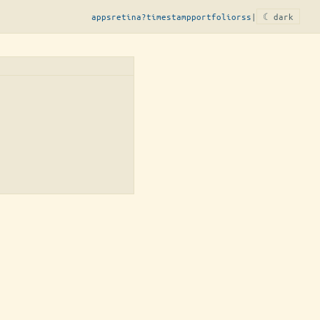
apps
retina?
timestamp
portfolio
rss
|
☾ dark