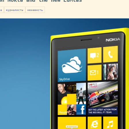
ia
журналисты
ненависть