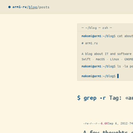
/
blog
/
posts
● arm1·ru
─ ~/blog ─ zsh ─
:
~/blog
$ 
cat abou
makoni@arm1
# arm1.ru

A blog about IT and software 
Swift · macOS · Linux · GNOM
:
~/blog
$ 
ls -la p
makoni@arm1
:
~/blog
$
makoni@arm1
$ grep -r
Tag: «а
-rw-r--r--
6.6K
Sep 6, 2012
·
74
A few thoughts 