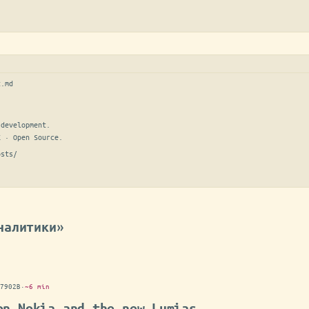
t.md
development.

E · Open Source.
osts/
налитики»
7902B
·
~6 min
on Nokia and the new Lumias