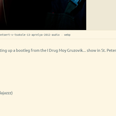
ontsert-v-tsokole-13-aprelya-2012-audio · webp
ting up a bootleg from the I Drug Moy Gruzovik... show in St. Pete
lajazzz)