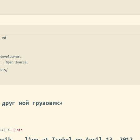
t.md
development.

E · Open Source.
osts/
 друг мой грузовик»
1C8F7
·
~1 min
ovik... live at Tsokol on April 13, 2012, 