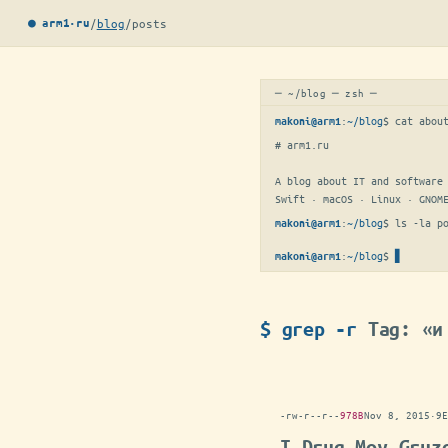
/
blog
/
posts
● arm1·ru
─ ~/blog ─ zsh ─
:
~/blog
$ 
cat abou
makoni@arm1
# arm1.ru

A blog about IT and software 
Swift · macOS · Linux · GNOM
:
~/blog
$ 
ls -la p
makoni@arm1
:
~/blog
$
makoni@arm1
$ grep -r
Tag: «и
-rw-r--r--
978B
Nov 8, 2015
·
9E
I Drug Moy Gruz