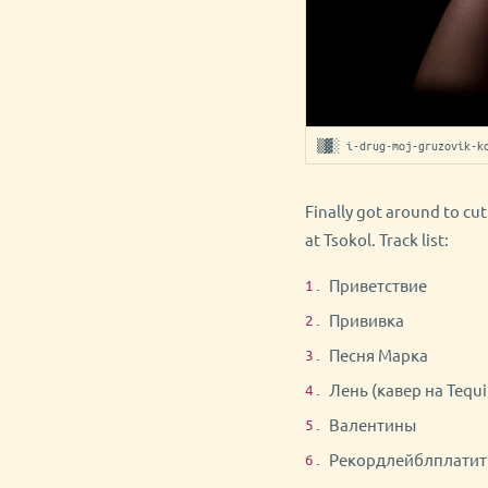
▒▓░ i-drug-moj-gruzovik-k
Finally got around to cut
at Tsokol. Track list:
Приветствие
Прививка
Песня Марка
Лень (кавер на Tequi
Валентины
Рекордлейблплатит