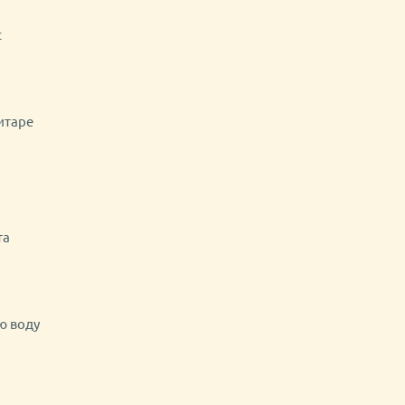
с
гитаре
та
ю воду