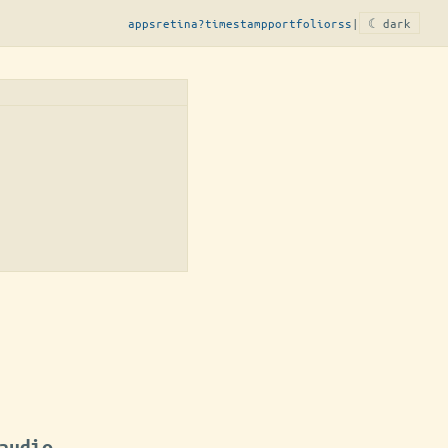
apps
retina?
timestamp
portfolio
rss
|
☾ dark
audio