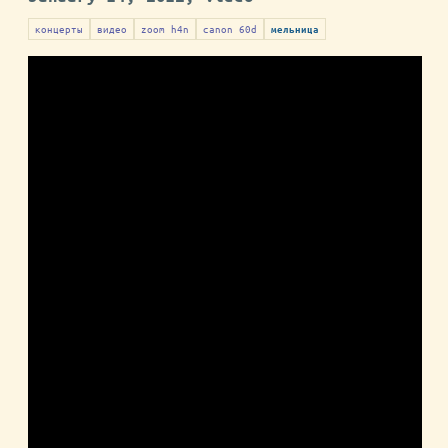
концерты
видео
zoom h4n
canon 60d
мельница