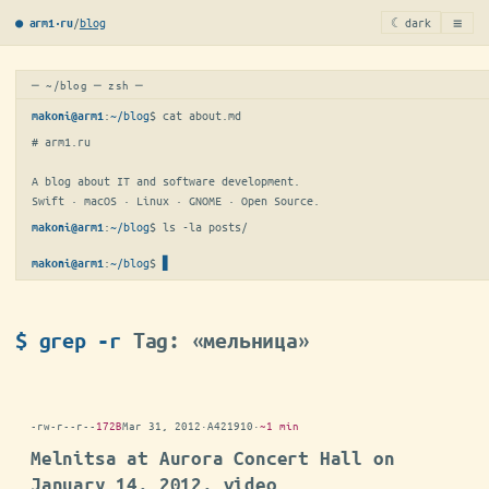
≡
/
blog
☾ dark
● arm1·ru
─ ~/blog ─ zsh ─
:
~/blog
$ 
cat about.md
makoni@arm1
# arm1.ru

A blog about IT and software development.

Swift · macOS · Linux · GNOME · Open Source.
:
~/blog
$ 
ls -la posts/
makoni@arm1
:
~/blog
$
▋
makoni@arm1
$ grep -r
Tag: «мельница»
-rw-r--r--
172B
Mar 31, 2012
·
A421910
·
~1 min
Melnitsa at Aurora Concert Hall on
January 14, 2012, video