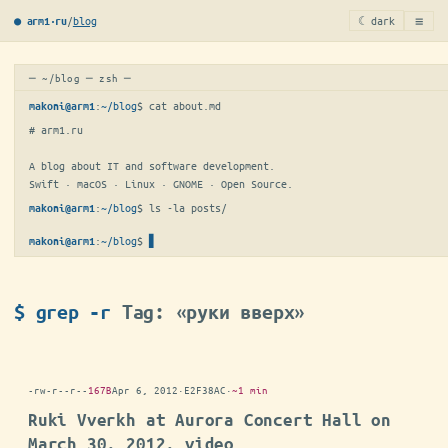
≡
/
blog
☾ dark
● arm1·ru
─ ~/blog ─ zsh ─
:
~/blog
$ 
cat about.md
makoni@arm1
# arm1.ru

A blog about IT and software development.

Swift · macOS · Linux · GNOME · Open Source.
:
~/blog
$ 
ls -la posts/
makoni@arm1
:
~/blog
$
▋
makoni@arm1
$ grep -r
Tag: «руки вверх»
-rw-r--r--
167B
Apr 6, 2012
·
E2F38AC
·
~1 min
Ruki Vverkh at Aurora Concert Hall on
March 30, 2012, video