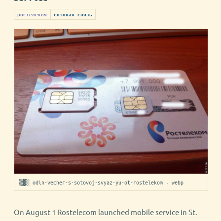
ростелеком
сотовая связь
▒▓░ odin-vecher-s-sotovoj-svyaz-yu-ot-rostelekom · webp
On August 1 Rostelecom launched mobile service in St.