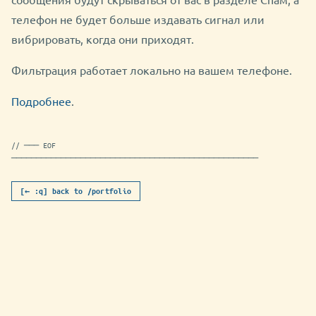
телефон не будет больше издавать сигнал или
вибрировать, когда они приходят.
Фильтрация работает локально на вашем телефоне.
Подробнее
.
// ─── EOF
──────────────────────────────────────────────────
[← :q] back to /portfolio
sms-antikredit.md [readonly]
utf-8
html
NORMAL