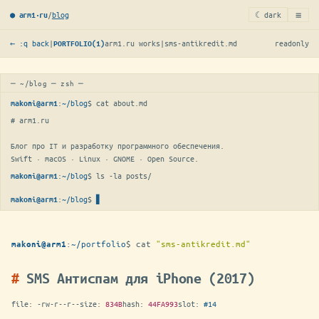
≡
/
blog
☾ dark
● arm1·ru
← :q back
|
arm1.ru works
|
sms-antikredit.md
readonly
PORTFOLIO(1)
─ ~/blog ─ zsh ─
:
~/blog
$ 
cat about.md
makoni@arm1
# arm1.ru

Блог про IT и разработку программного обеспечения.

Swift · macOS · Linux · GNOME · Open Source.
:
~/blog
$ 
ls -la posts/
makoni@arm1
:
~/blog
$
▋
makoni@arm1
:
~/portfolio
$
cat
"sms-antikredit.md"
makoni@arm1
SMS Антиспам для iPhone (2017)
file:
-rw-r--r--
size:
834B
hash:
44FA993
slot:
#14