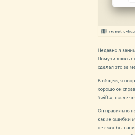
▒▓░ revamping-docu
Недавно я зани
Помучившись с 
сделал это за ме
В общем, я поп
хорошо он справ
Swift:», после 
Он правильно по
какие ошибки м
не смог бы напи