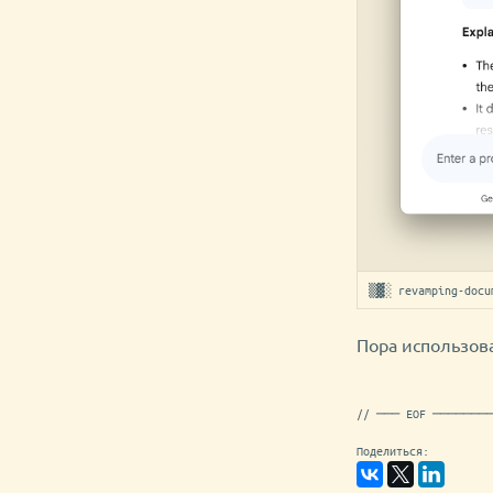
▒▓░ revamping-docu
Пора использова
// ─── EOF ───────
Поделиться: