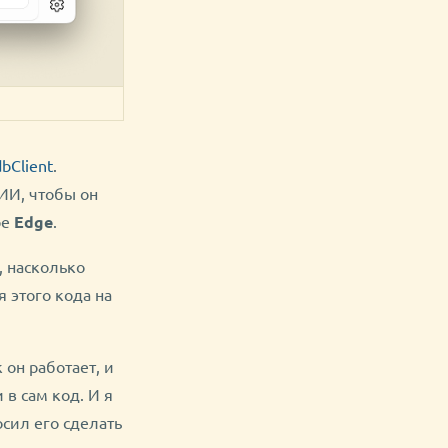
bClient
.
ИИ, чтобы он
ре
Edge
.
, насколько
 этого кода на
 он работает, и
в сам код. И я
осил его сделать