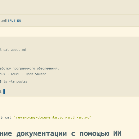
i.md
|
[RU]
EN
$ 
cat about.md
аботку программного обеспечения.

nux · GNOME · Open Source.
$ 
ls -la posts/
$
g
$
cat
"revamping-documentation-with-ai.md"
ние документации с помощью ИИ