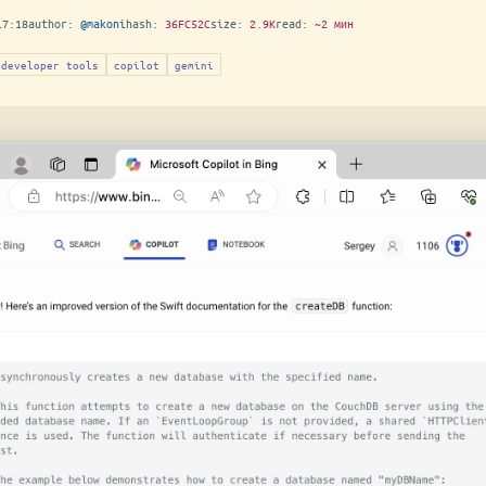
17:18
author:
@makoni
hash:
36FC52C
size:
2.9K
read:
~2 мин
developer tools
copilot
gemini