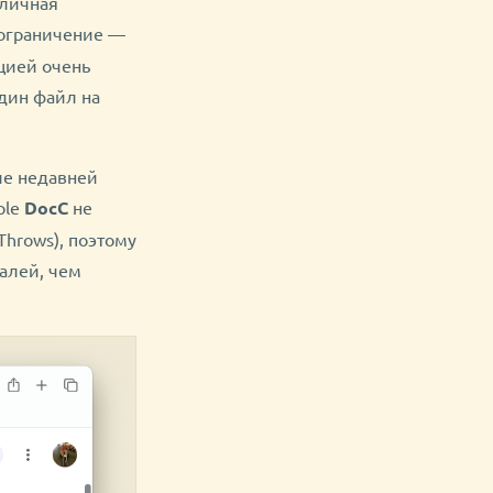
тличная
 ограничение —
цией очень
один файл на
ле недавней
ple
DocC
не
hrows), поэтому
алей, чем