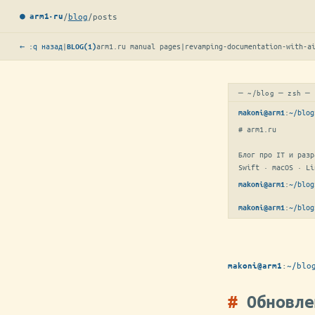
/
blog
/
posts
● arm1·ru
← :q назад
|
arm1.ru manual pages
|
revamping-documentation-with-a
BLOG(1)
─ ~/blog ─ zsh ─
:
~/blog
makoni@arm1
# arm1.ru

Блог про IT и разр
Swift · macOS · Li
:
~/blog
makoni@arm1
:
~/blog
makoni@arm1
:
~/blo
makoni@arm1
Обновле