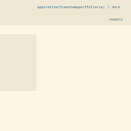
apps
retina?
timestamp
portfolio
rss
|
☾ dark
readonly