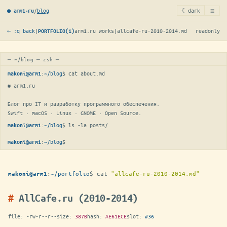
≡
/
blog
☾ dark
● arm1·ru
← :q back
|
arm1.ru works
|
allcafe-ru-2010-2014.md
readonly
PORTFOLIO(1)
─ ~/blog ─ zsh ─
:
~/blog
$ 
cat about.md
makoni@arm1
# arm1.ru

Блог про IT и разработку программного обеспечения.

Swift · macOS · Linux · GNOME · Open Source.
:
~/blog
$ 
ls -la posts/
makoni@arm1
:
~/blog
$
makoni@arm1
:
~/portfolio
$
cat
"allcafe-ru-2010-2014.md"
makoni@arm1
AllCafe.ru (2010-2014)
file:
-rw-r--r--
size:
387B
hash:
AE61ECE
slot:
#36