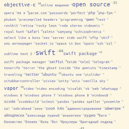
·31
open source
·18
objective-c
online вещание
·1
·7
·4
os x
php
opera
parse.com
passwords
perfect
php-fpm
·1
·1
·1
·1
·2
·3
qwen
phuket
precompiled headers
programming
rest
·1
·1
·1
·1
restkit
retina
rocky leon
rode stereo videomic
·1
·2
·1
·2
·4
safari
royal hunt
salmin
samyang
schizophrenia
·2
·1
·1
·1
select like a boss
seo
server side swift
sftp
skif
·2
·1
·1
·1
·1
sms антикредит
socket.io
space in box
spain
ssh
ssl
·1
·1
·1
·1
·1
·1
swift
·44
·13
swift package
sublime text 2
·1
·5
swiftui
swift package manager
teide
tele2
telegram
·1
·1
·1
·2
tenerife
terror
the ghost inside
the qemists
timestamp
·1
·1
·1
·1
·1
·11
·4
ubuntu
twitter
traveling
ubuntu one
uislider
·1
·1
·1
uitabbarcontroller
uiview
unity
unix
vanilla sky
·1
·1
·1
·1
·1
·19
vapor
video
video encoding
vivaldi
vk
web
whatsapp
·2
·1
·1
·1
·1
·1
windows 8
windows phone 7
windows phone 8
windows8
·2
·1
·1
·1
·7
xcode
xcodebuild
xctest
yandex
yandex speller
yosemite
·1
·1
·1
·1
·1
·7
·3
zoom h4n
айметрик
za!
zebrahead
zewo
администрирование
·1
·1
·1
·1
·6
·3
айподписки
аудио
александр пушной
аналитики
баги
·1
·1
·1
баловство
бложек
боль
бот
браузеры
бригадный подряд
·1
·1
·1
·1
·1
·1
·41