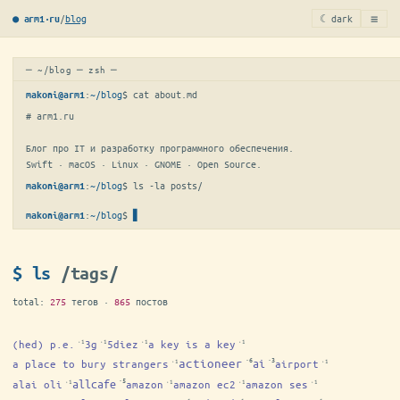
≡
/
blog
☾ dark
● arm1·ru
─ ~/blog ─ zsh ─
:
~/blog
$ 
cat about.md
makoni@arm1
# arm1.ru

Блог про IT и разработку программного обеспечения.

Swift · macOS · Linux · GNOME · Open Source.
:
~/blog
$ 
ls -la posts/
makoni@arm1
:
~/blog
$
makoni@arm1
$ ls
/tags/
total:
275
тегов ·
865
постов
(hed) p.e.
3g
5diez
a key is a key
·1
·1
·1
·1
·6
·3
actioneer
ai
a place to bury strangers
airport
·1
·1
·5
allcafe
alai oli
amazon
amazon ec2
amazon ses
·1
·1
·1
·1