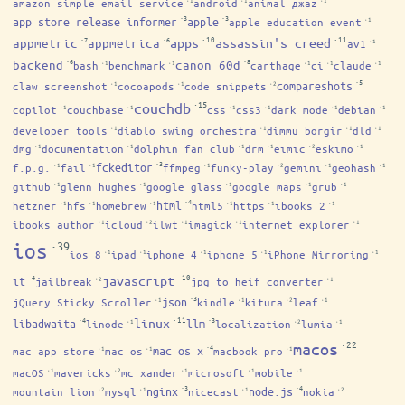
amazon simple email service
android
animal джаz
·1
·1
·1
·3
·3
app store release informer
apple
apple education event
·1
·10
·11
·7
·6
apps
assassin's creed
appmetric
appmetrica
av1
·1
·6
·8
backend
canon 60d
bash
benchmark
carthage
ci
claude
·1
·1
·1
·1
·1
·5
compareshots
claw screenshot
cocoapods
code snippets
·1
·1
·2
·15
couchdb
copilot
couchbase
css
css3
dark mode
debian
·1
·1
·1
·1
·1
·1
developer tools
diablo swing orchestra
dimmu borgir
dld
·1
·1
·1
·1
dmg
documentation
dolphin fan club
drm
eimic
eskimo
·1
·1
·1
·1
·2
·1
·3
fckeditor
f.p.g.
fail
ffmpeg
funky-play
gemini
geohash
·1
·1
·1
·2
·1
·1
github
glenn hughes
google glass
google maps
grub
·1
·1
·1
·1
·1
·4
html
hetzner
hfs
homebrew
html5
https
ibooks 2
·1
·1
·1
·1
·1
·1
ibooks author
icloud
ilwt
imagick
internet explorer
·1
·2
·1
·1
·1
·39
ios
ios 8
ipad
iphone 4
iphone 5
iPhone Mirroring
·1
·1
·1
·1
·1
·10
·4
javascript
it
jailbreak
jpg to heif converter
·2
·1
·3
json
jQuery Sticky Scroller
kindle
kitura
leaf
·1
·1
·2
·1
·11
·4
·3
linux
libadwaita
llm
linode
localization
lumia
·1
·2
·1
·22
macos
·4
mac os x
mac app store
mac os
macbook pro
·1
·1
·1
macOS
mavericks
mc xander
microsoft
mobile
·1
·2
·1
·1
·1
·3
·4
nginx
node.js
mountain lion
mysql
nicecast
nokia
·2
·1
·1
·2