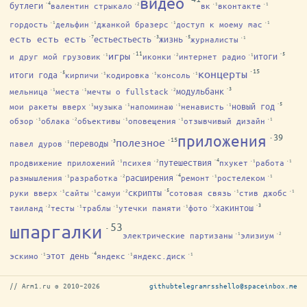
видео
·4
бутлеги
валентин стрыкало
вк
вконтакте
·2
·1
·1
гордость
дельфин
джанкой бразерс
доступ к моему mac
·1
·1
·1
·1
·7
·3
·5
есть есть есть
естьестьесть
жизнь
журналисты
·1
·11
·5
игры
итоги
и друг мой грузовик
иконки
интернет радио
·1
·2
·1
·15
концерты
·5
итоги года
кирпичи
кодировка
консоль
·1
·1
·1
·3
модульбанк
мельница
места
мечты о fullstack
·1
·1
·2
·5
новый год
мои ракеты вверх
музыка
напоминаю
ненависть
·1
·1
·1
·1
обзор
облака
объективы
оповещения
отзывчивый дизайн
·1
·2
·1
·1
·1
·39
приложения
·15
полезное
·3
переводы
павел дуров
·1
·4
путешествия
продвижение приложений
психея
пхукет
работа
·1
·2
·1
·1
·4
расширения
размышления
разработка
ремонт
ростелеком
·1
·2
·1
·1
·5
скрипты
руки вверх
сайты
самуи
сотовая связь
стив джобс
·1
·1
·2
·1
·1
·3
хакинтош
таиланд
тесты
траблы
утечки памяти
фото
·2
·1
·1
·1
·2
·53
шпаргалки
электрические партизаны
элизиум
·1
·2
·4
этот день
эскимо
яндекс
яндекс.диск
·1
·1
·1
// Arm1.ru © 2010–2026
github
telegram
rss
hello@spaceinbox.me