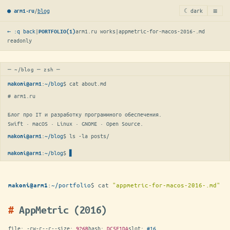
≡
/
blog
☾ dark
● arm1·ru
← :q back
|
arm1.ru works
|
appmetric-for-macos-2016-.md
PORTFOLIO(1)
readonly
─ ~/blog ─ zsh ─
:
~/blog
$ 
cat about.md
makoni@arm1
# arm1.ru

Блог про IT и разработку программного обеспечения.

Swift · macOS · Linux · GNOME · Open Source.
:
~/blog
$ 
ls -la posts/
makoni@arm1
:
~/blog
$
▋
makoni@arm1
:
~/portfolio
$
cat
"appmetric-for-macos-2016-.md"
makoni@arm1
AppMetric (2016)
file:
-rw-r--r--
size:
926B
hash:
DC5F1DA
slot:
#16