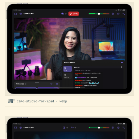
▒▓░ camo-studio-for-ipad · webp