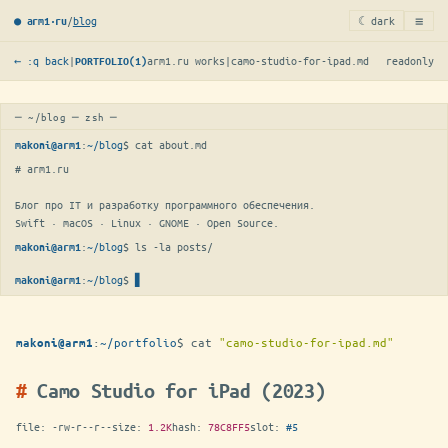
≡
/
blog
☾ dark
● arm1·ru
← :q back
|
arm1.ru works
|
camo-studio-for-ipad.md
readonly
PORTFOLIO(1)
─ ~/blog ─ zsh ─
:
~/blog
$ 
cat about.md
makoni@arm1
# arm1.ru

Блог про IT и разработку программного обеспечения.

Swift · macOS · Linux · GNOME · Open Source.
:
~/blog
$ 
ls -la posts/
makoni@arm1
:
~/blog
$
makoni@arm1
:
~/portfolio
$
cat
"camo-studio-for-ipad.md"
makoni@arm1
Camo Studio for iPad (2023)
file:
-rw-r--r--
size:
1.2K
hash:
78C8FF5
slot:
#5