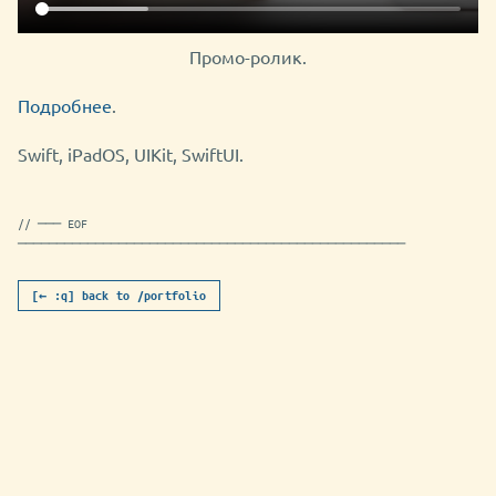
Промо-ролик.
Подробнее
.
Swift, iPadOS, UIKit, SwiftUI.
// ─── EOF
──────────────────────────────────────────────────
[← :q] back to /portfolio
camo-studio-for-ipad.md [readonly]
utf-8
html
NORMAL