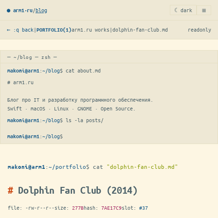
≡
/
blog
☾ dark
● arm1·ru
← :q back
|
arm1.ru works
|
dolphin-fan-club.md
readonly
PORTFOLIO(1)
─ ~/blog ─ zsh ─
:
~/blog
$ 
cat about.md
makoni@arm1
# arm1.ru

Блог про IT и разработку программного обеспечения.

Swift · macOS · Linux · GNOME · Open Source.
:
~/blog
$ 
ls -la posts/
makoni@arm1
:
~/blog
$
▋
makoni@arm1
:
~/portfolio
$
cat
"dolphin-fan-club.md"
makoni@arm1
Dolphin Fan Club (2014)
file:
-rw-r--r--
size:
277B
hash:
7AE17C9
slot:
#37