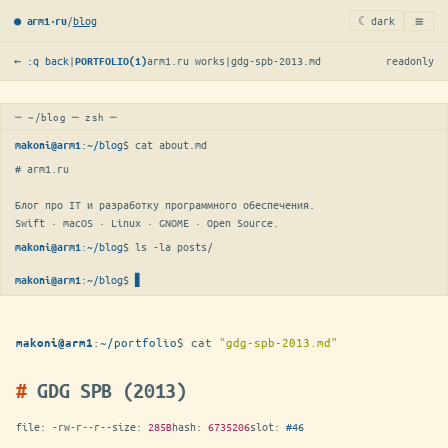
≡
/
blog
☾ dark
● arm1·ru
← :q back
|
arm1.ru works
|
gdg-spb-2013.md
readonly
PORTFOLIO(1)
─ ~/blog ─ zsh ─
:
~/blog
$ 
cat about.md
makoni@arm1
# arm1.ru

Блог про IT и разработку программного обеспечения.

Swift · macOS · Linux · GNOME · Open Source.
:
~/blog
$ 
ls -la posts/
makoni@arm1
:
~/blog
$
▋
makoni@arm1
:
~/portfolio
$
cat
"gdg-spb-2013.md"
makoni@arm1
GDG SPB (2013)
file:
-rw-r--r--
size:
285B
hash:
6735206
slot:
#46