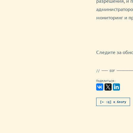
разрешения, и 
администраторов
мониторинг и п
Следите за обн
// ─── EOF ───────
Поделиться:
[← :q] к блогу