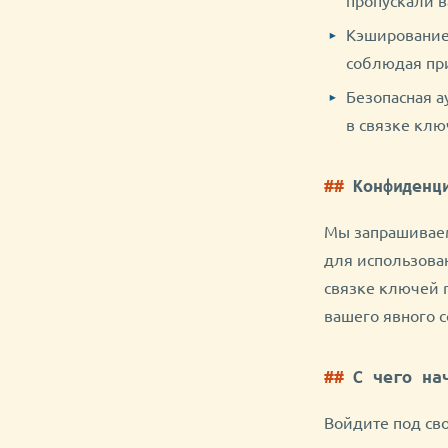
Кэширование
соблюдая при
Безопасная а
в связке клю
Конфиденц
Мы запрашиваем
для использова
связке ключей 
вашего явного 
С чего на
Войдите под сво