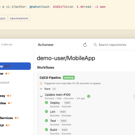
5 в 11:37
author:
@makoni
hash:
03ED173
size:
3.4K
read:
~2 мин
apps
приложения