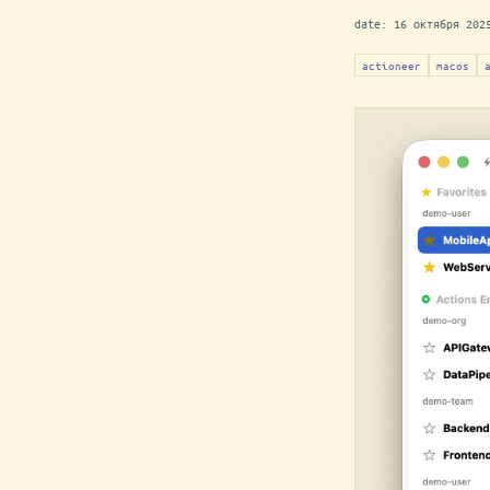
date:
16 октября 202
actioneer
macos