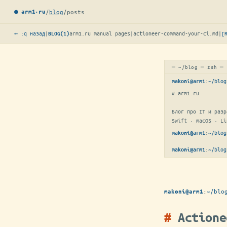
/
blog
/
posts
● arm1·ru
← :q назад
|
arm1.ru manual pages
|
actioneer-command-your-ci.md
|
[
BLOG(1)
─ ~/blog ─ zsh ─
:
~/blog
makoni@arm1
# arm1.ru

Блог про IT и разр
Swift · macOS · Li
:
~/blog
makoni@arm1
:
~/blog
makoni@arm1
:
~/blo
makoni@arm1
Actione