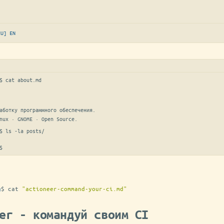
RU]
EN
$ 
cat about.md
аботку программного обеспечения.

nux · GNOME · Open Source.
$ 
ls -la posts/
$
▋
g
$
cat
"actioneer-command-your-ci.md"
er - командуй своим CI