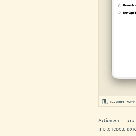
▒▓░ actioneer-comm
Actioneer — эт
инженеров, кото