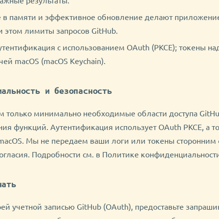
 в памяти и эффективное обновление делают приложени
 этом лимиты запросов GitHub.
утентификация с использованием OAuth (PKCE); токены на
чей macOS (macOS Keychain).
иальность и безопасность
 только минимально необходимые области доступа GitHu
ния функций. Аутентификация использует OAuth PKCE, а то
macOS. Мы не передаем ваши логи или токены сторонним 
согласия. Подробности см. в Политике конфиденциальност
чать
ей учетной записью GitHub (OAuth), предоставьте запраш