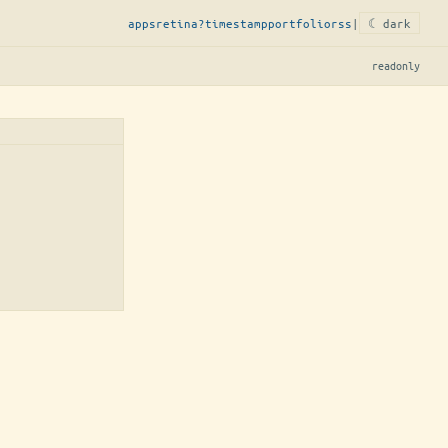
apps
retina?
timestamp
portfolio
rss
|
☾ dark
readonly