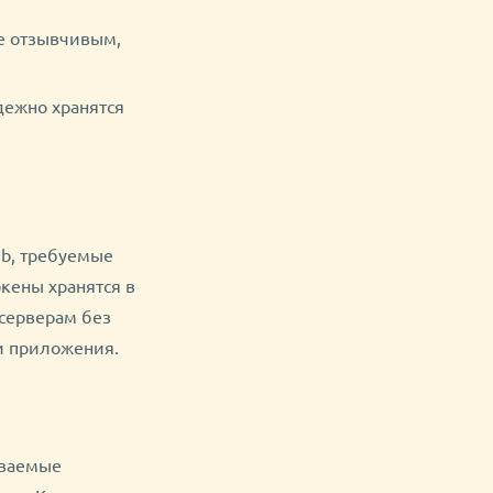
е отзывчивым,
дежно хранятся
b, требуемые
кены хранятся в
серверам без
и приложения.
иваемые