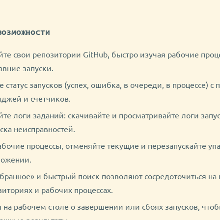
возможности
те свои репозитории GitHub, быстро изучая рабочие проце
авние запуски.
 статус запусков (успех, ошибка, в очереди, в процессе) 
джей и счетчиков.
те логи заданий: скачивайте и просматривайте логи запу
ска неисправностей.
абочие процессы, отменяйте текущие и перезапускайте уп
ложении.
бранное» и быстрый поиск позволяют сосредоточиться на
иториях и рабочих процессах.
на рабочем столе о завершении или сбоях запусков, чтоб
ажные результаты.