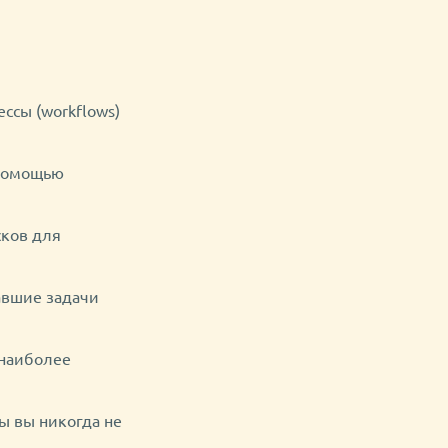
ссы (workflows)
с помощью
сков для
авшие задачи
 наиболее
ы вы никогда не