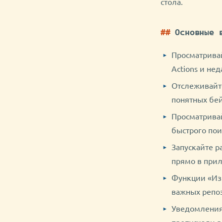
стола.
Основные 
Просматривай
Actions и нед
Отслеживайте
понятных бей
Просматривай
быстрого пои
Запускайте р
прямо в при
Функции «Из
важных репоз
Уведомления 
пропускали в