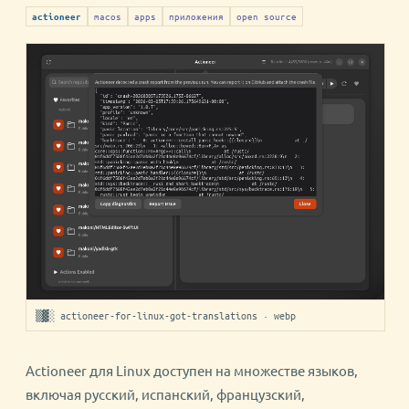
macos
apps
приложения
open source
actioneer
▒▓░ actioneer-for-linux-got-translations · webp
Actioneer для Linux доступен на множестве языков,
включая русский, испанский, французский,