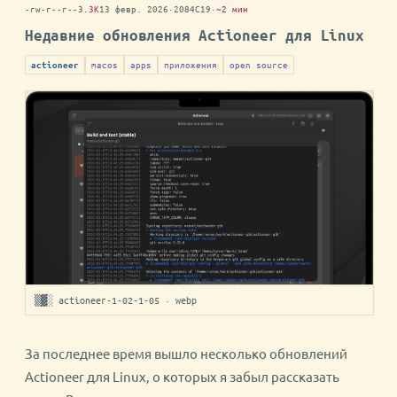
-rw-r--r--
3.3K
13 февр. 2026
·
2084C19
·
~2 мин
Недавние обновления Actioneer для Linux
macos
apps
приложения
open source
actioneer
▒▓░ actioneer-1-02-1-05 · webp
За последнее время вышло несколько обновлений
Actioneer для Linux, о которых я забыл рассказать