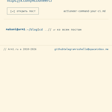
https://x.com/ActioneerCI
[↵] открыть пост
actioneer-command-your-ci.md
:
~/blog
$
cd ..
// ↵ ко всем постам
makoni@arm1
// Arm1.ru © 2010–2026
github
telegram
rss
hello@spaceinbox.me