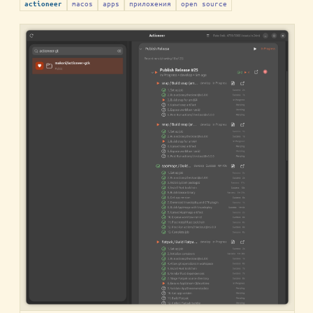
macos
apps
приложения
open source
actioneer