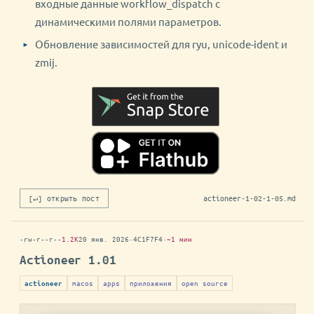
входные данные workflow_dispatch с
динамическими полями параметров.
Обновление зависимостей для ryu, unicode-ident и
zmij.
[↵] открыть пост
actioneer-1-02-1-05.md
-rw-r--r--
1.2K
20 янв. 2026
·
4C1F7F4
·
~1 мин
Actioneer 1.01
macos
apps
приложения
open source
actioneer