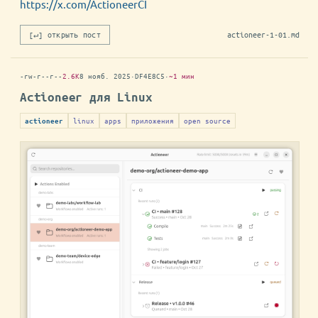
https://x.com/ActioneerCI
[↵] открыть пост
actioneer-1-01.md
-rw-r--r--
2.6K
8 нояб. 2025
·
DF4E8C5
·
~1 мин
Actioneer для Linux
linux
apps
приложения
open source
actioneer