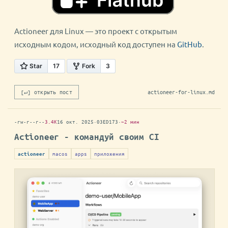
Actioneer для Linux — это проект с открытым
исходным кодом, исходный код доступен на
GitHub
.
[↵] открыть пост
actioneer-for-linux.md
-rw-r--r--
3.4K
16 окт. 2025
·
03ED173
·
~2 мин
Actioneer - командуй своим CI
macos
apps
приложения
actioneer