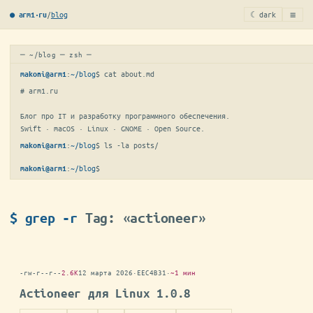
≡
/
blog
☾ dark
● arm1·ru
─ ~/blog ─ zsh ─
:
~/blog
$ 
cat about.md
makoni@arm1
# arm1.ru

Блог про IT и разработку программного обеспечения.

Swift · macOS · Linux · GNOME · Open Source.
:
~/blog
$ 
ls -la posts/
makoni@arm1
:
~/blog
$
▋
makoni@arm1
$ grep -r
Tag: «actioneer»
-rw-r--r--
2.6K
12 марта 2026
·
EEC4B31
·
~1 мин
Actioneer для Linux 1.0.8