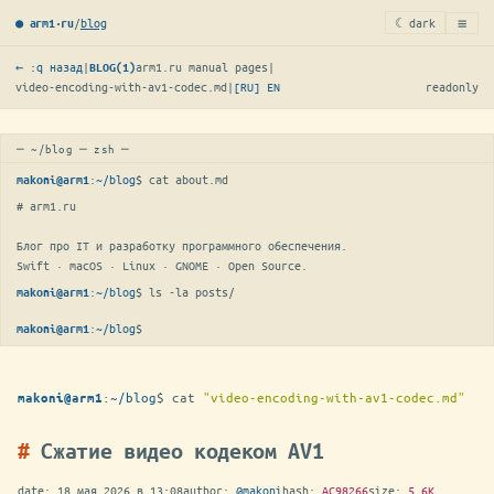
≡
/
blog
☾ dark
● arm1·ru
← :q назад
|
arm1.ru manual pages
|
BLOG(1)
video-encoding-with-av1-codec.md
|
[RU]
EN
readonly
─ ~/blog ─ zsh ─
:
~/blog
$ 
cat about.md
makoni@arm1
# arm1.ru

Блог про IT и разработку программного обеспечения.

Swift · macOS · Linux · GNOME · Open Source.
:
~/blog
$ 
ls -la posts/
makoni@arm1
:
~/blog
$
makoni@arm1
:
~/blog
$
cat
"video-encoding-with-av1-codec.md"
makoni@arm1
Сжатие видео кодеком AV1
date:
18 мая 2026 в 13:08
author:
@makoni
hash:
AC98266
size:
5.6K