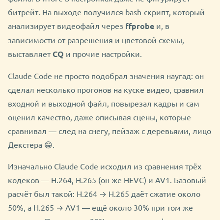
битрейт. На выходе получился bash-скрипт, который
анализирует видеофайл через
ffprobe
и, в
зависимости от разрешения и цветовой схемы,
выставляет
CQ
и прочие настройки.
Claude Code не просто подобрал значения наугад: он
сделал несколько прогонов на куске видео, сравнил
входной и выходной файл, повырезал кадры и сам
оценил качество, даже описывая сцены, которые
сравнивал — след на снегу, пейзаж с деревьями, лицо
Декстера 😁.
Изначально Claude Code исходил из сравнения трёх
кодеков — H.264, H.265 (он же HEVC) и AV1. Базовый
расчёт был такой: H.264 → H.265 даёт сжатие около
50%, а H.265 → AV1 — ещё около 30% при том же