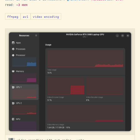
read:
~3 мин
ffmpeg
av1
video encoding