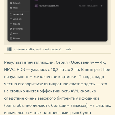
▒▓░ video-encoding-with-av1-codec-2 · webp
Результат впечатляющий. Серия «Основания» — 4K,
HEVC, HDR — ужалась с 10,2 ГБ до 2 ГБ. В пять раз! При
визуально том же качестве картинки. Правда, надо
честно оговориться: пятикратное сжатие здесь — это
не столько чистая эффективность AV1, сколько
следствие очень высокого битрейта у исходника
(рипы обычно делают с большим запасом). На файлах,
изначально сжатых плотнее, выигрыш будет