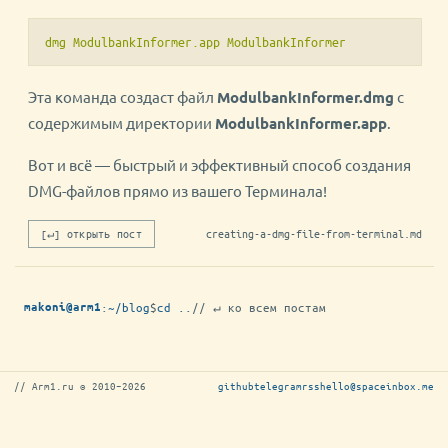
dmg ModulbankInformer.app ModulbankInformer
Эта команда создаст файл
ModulbankInformer.dmg
с
содержимым директории
ModulbankInformer.app
.
Вот и всё — быстрый и эффективный способ создания
DMG-файлов прямо из вашего Терминала!
[↵] открыть пост
creating-a-dmg-file-from-terminal.md
:
~/blog
$
cd ..
// ↵ ко всем постам
makoni@arm1
// Arm1.ru © 2010–2026
github
telegram
rss
hello@spaceinbox.me