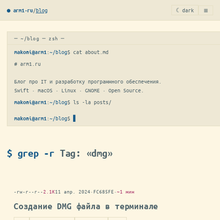
≡
/
blog
☾ dark
● arm1·ru
─ ~/blog ─ zsh ─
:
~/blog
$ 
cat about.md
makoni@arm1
# arm1.ru

Блог про IT и разработку программного обеспечения.

Swift · macOS · Linux · GNOME · Open Source.
:
~/blog
$ 
ls -la posts/
makoni@arm1
:
~/blog
$
makoni@arm1
$ grep -r
Tag: «dmg»
-rw-r--r--
2.1K
11 апр. 2024
·
FC685FE
·
~1 мин
Создание DMG файла в терминале