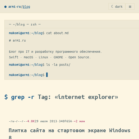
≡
/
blog
☾ dark
● arm1·ru
─ ~/blog ─ zsh ─
:
~/blog
$ 
cat about.md
makoni@arm1
# arm1.ru

Блог про IT и разработку программного обеспечения.

Swift · macOS · Linux · GNOME · Open Source.
:
~/blog
$ 
ls -la posts/
makoni@arm1
:
~/blog
$
▋
makoni@arm1
$ grep -r
Tag: «internet explorer»
-rw-r--r--
4.0K
29 июля 2013
·
340F65A
·
~2 мин
Плитка сайта на стартовом экране Windows
8