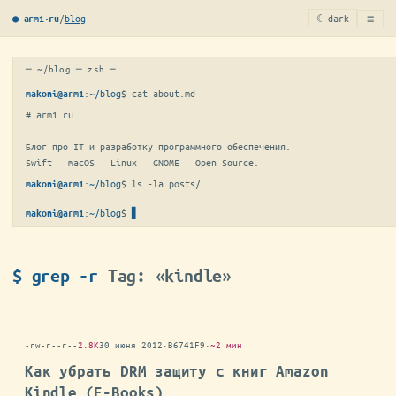
≡
/
blog
☾ dark
● arm1·ru
─ ~/blog ─ zsh ─
:
~/blog
$ 
cat about.md
makoni@arm1
# arm1.ru

Блог про IT и разработку программного обеспечения.

Swift · macOS · Linux · GNOME · Open Source.
:
~/blog
$ 
ls -la posts/
makoni@arm1
:
~/blog
$
▋
makoni@arm1
$ grep -r
Tag: «kindle»
-rw-r--r--
2.8K
30 июня 2012
·
B6741F9
·
~2 мин
Как убрать DRM защиту с книг Amazon
Kindle (E-Books)