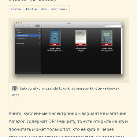
amazon
drm
шпаргалки
kindle
▒▓░ kak-ubrat-drm-zashchitu-s-knig-amazon-kindle--e-books- ·
webp
Книги, купленные в электронном варианте в магазине
Amazon содержат DRM-защиту, то есть открыть книгу и
прочитать может только тот, кто её купил, через
специальную программу, предварительно введя свои