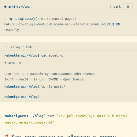
≡
/
blog
☾ dark
● arm1·ru
← :q назад
|
arm1.ru manual pages
|
BLOG(1)
kak-pol-zovat-sya-dostup-k-moemu-mac--cherez-icloud-.md
|
[RU]
EN
readonly
─ ~/blog ─ zsh ─
:
~/blog
$ 
cat about.md
makoni@arm1
# arm1.ru

Блог про IT и разработку программного обеспечения.

Swift · macOS · Linux · GNOME · Open Source.
:
~/blog
$ 
ls -la posts/
makoni@arm1
:
~/blog
$
▋
makoni@arm1
:
~/blog
$
cat
"kak-pol-zovat-sya-dostup-k-moemu-
makoni@arm1
mac--cherez-icloud-.md"
Как пользоваться «Доступ к моему