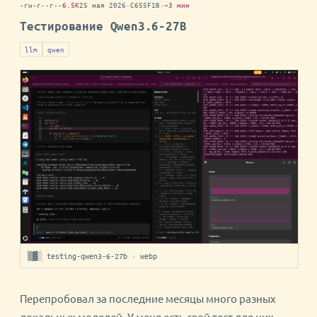
-rw-r--r--
6.5K
25 мая 2026
·
C655F1B
·
~3 мин
Тестирование Qwen3.6-27B
llm
qwen
▒▓░ testing-qwen3-6-27b · webp
Перепробовал за последние месяцы много разных
локальных моделей. У меня есть свой тест для них —