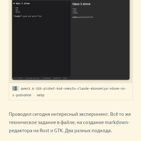
▒▓░ qwen3.6-35b-pishet-kod-vmesto-claude-ekonomiya-vdvoe-no-
s-podvohom · webp
Проводил сегодня интересный эксперимент. Всё то же
техническое задание в файле, на создание markdown-
редактора на Rust и GTK. Два разных подхода.