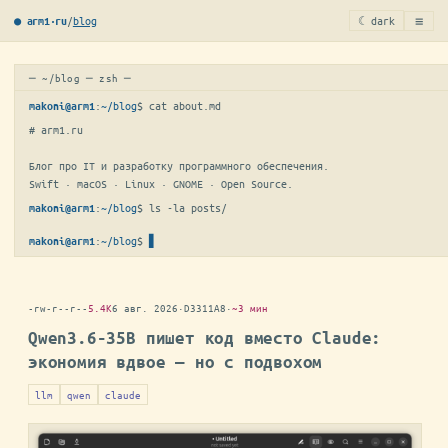
≡
/
blog
☾ dark
● arm1·ru
─ ~/blog ─ zsh ─
:
~/blog
$ 
cat about.md
makoni@arm1
# arm1.ru

Блог про IT и разработку программного обеспечения.

Swift · macOS · Linux · GNOME · Open Source.
:
~/blog
$ 
ls -la posts/
makoni@arm1
:
~/blog
$
▋
makoni@arm1
-rw-r--r--
5.4K
6 авг. 2026
·
D3311A8
·
~3 мин
Qwen3.6-35B пишет код вместо Claude:
экономия вдвое — но с подвохом
llm
qwen
claude