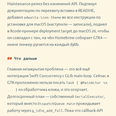
Maintenance-релиз без изменений API. Подтянул
документацию по перехвату вставки в README,
добавил
во все инструкции по
adwaita-icon-theme
установке для macOS (наступили — записали), поднял
в Xcode-примере deployment target до macOS 26, чтобы
он совпадал с тем, на чём Homebrew собирает GTK4 —
иначе линкер ругается на каждый dylib.
Что дальше
Главная незакрытая проблема — это всё ещё
интеграция Swift Concurrency с GLib main-loop. Сейчас в
GTK-приложении нельзя писать
Task { @MainActor in
из обработчика клика, и это огорчает.
... }
Долгосрочный план — собственный
,
SerialExecutor
который вместо
прокидывает
DispatchQueue.main
работу через
. Пока что callback-API
g_idle_add_full