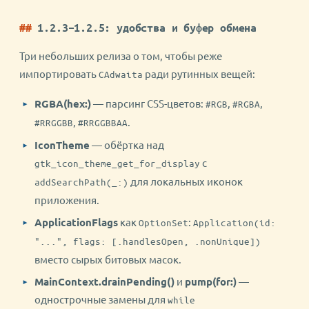
1.2.3–1.2.5: удобства и буфер обмена
Три небольших релиза о том, чтобы реже
импортировать
ради рутинных вещей:
CAdwaita
RGBA(hex:)
— парсинг CSS-цветов:
,
,
#RGB
#RGBA
,
.
#RRGGBB
#RRGGBBAA
IconTheme
— обёртка над
с
gtk_icon_theme_get_for_display
для локальных иконок
addSearchPath(_:)
приложения.
ApplicationFlags
как
:
OptionSet
Application(id:
"...", flags: [.handlesOpen, .nonUnique])
вместо сырых битовых масок.
MainContext.drainPending()
и
pump(for:)
—
однострочные замены для
while