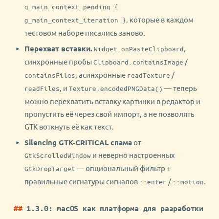
g_main_context_pending {
, которые в каждом
g_main_context_iteration }
тестовом наборе писались заново.
Перехват вставки.
,
Widget.onPasteClipboard
синхронные пробы
/
Clipboard.containsImage
, асинхронные
/
containsFiles
readTexture
, и
— теперь
readFiles
Texture.encodedPNGData()
можно перехватить вставку картинки в редактор и
пропустить её через свой импорт, а не позволять
GTK воткнуть её как текст.
Silencing GTK-CRITICAL спама
от
и неверно настроенных
GtkScrolledWindow
— опциональный фильтр +
GtkDropTarget
правильные сигнатуры сигналов
/
.
::enter
::motion
1.3.0: macOS как платформа для разработки