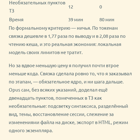
Необязательных пунктов
12
0
ТЗ
Время
39 мин
80 мин
По формальному критерию — ничья. По токенам
связка дешевле в 1,77 раза по выводу и в 2,08 раза по
чтению кеша, и это реальная экономия: локальная
модель своих лимитов не тратит.
Но за вдвое меньшую цену я получил почти втрое
меньше кода. Связка сделала ровно то, что я заказывал
по этапам, — обязательное ядро, и ни шага дальше.
Opus сам, без всяких указаний, доделал ещё
двенадцать пунктов, помеченных в ТЗ как
необязательные: подсветку синтаксиса, разделённый
вид, темы, восстановление сессии, слежение за
изменениями файла на диске, экспорт в HTML, режим
одного экземпляра.