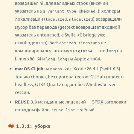
возвращал nil для валидных строк (висячий
указатель на
); хелперы
g_variant_type_checked_
локализации (
,
) возвращали
localized
nlocalized
мусор без перевода (gettext возвращает входной
указатель untouched, а Swift→C bridge уже
освободил его);
не
MediaStream.timestamp
компилировался, потому что
— это
на
gint64
long
Linux x86_64 и
на Apple arm64.
long long
macOS CI job
на
с Xcode 26.4.1 (Swift 6.3).
macos-26
Только сборка, без прогона тестов: GitHub runner-ы
headless, GTK4-Quartz падает без WindowServer-
сессии.
REUSE 3.3
метаданные лицензий — SPDX-заголовки
в каждом файле,
зелёный.
reuse lint
1.3.1: уборка