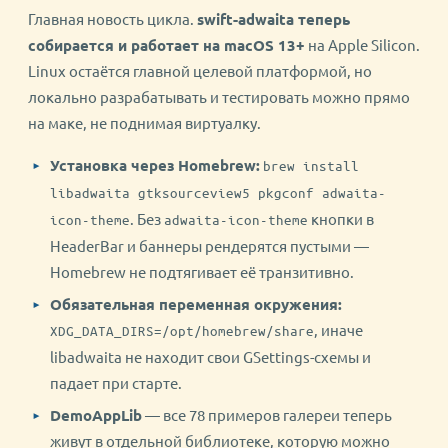
Главная новость цикла.
swift-adwaita теперь
собирается и работает на macOS 13+
на Apple Silicon.
Linux остаётся главной целевой платформой, но
локально разрабатывать и тестировать можно прямо
на маке, не поднимая виртуалку.
Установка через Homebrew:
brew install
libadwaita gtksourceview5 pkgconf adwaita-
. Без
кнопки в
icon-theme
adwaita-icon-theme
HeaderBar и баннеры рендерятся пустыми —
Homebrew не подтягивает её транзитивно.
Обязательная переменная окружения:
, иначе
XDG_DATA_DIRS=/opt/homebrew/share
libadwaita не находит свои GSettings-схемы и
падает при старте.
DemoAppLib
— все 78 примеров галереи теперь
живут в отдельной библиотеке, которую можно