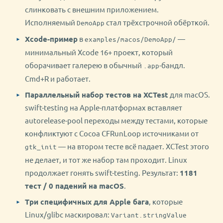
слинковать с внешним приложением.
Исполняемый
стал трёхстрочной обёрткой.
DemoApp
Xcode-пример
в
—
examples/macos/DemoApp/
минимальный Xcode 16+ проект, который
оборачивает галерею в обычный
-бандл.
.app
Cmd+R и работает.
Параллельный набор тестов на XCTest
для macOS.
swift-testing на Apple-платформах вставляет
autorelease-pool переходы между тестами, которые
конфликтуют с Cocoa CFRunLoop источниками от
— на втором тесте всё падает. XCTest этого
gtk_init
не делает, и тот же набор там проходит. Linux
продолжает гонять swift-testing. Результат:
1181
тест / 0 падений на macOS
.
Три специфичных для Apple бага
, которые
Linux/glibc маскировал:
Variant.stringValue