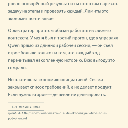
ровно оговорённый результат и ты готов сам нарезать
задачу на этапы и проверять каждый. Лимиты это
экономит почти вдвое.
Оркестратор при этом обязан работать из свежего
контекста. У меня был и третий прогон, где я управлял
Qwen прямо из длинной рабочей сессии, — он съел
втрое больше только на том, что каждый ход
перечитывал накопленную историю. Всю выгоду это
сожрало.
Но платишь за экономию инициативой. Связка
закрывает список требований, а не делает продукт.
Если нужно второе — дешевле не делегировать.
[↵] открыть пост
qwen3.6-35b-pishet-kod-vmesto-claude-ekonomiya-vdvoe-no-s-
podvohom.md