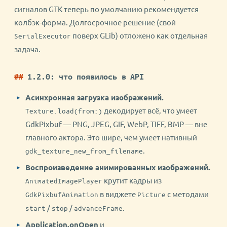
сигналов GTK теперь по умолчанию рекомендуется
колбэк-форма. Долгосрочное решение (свой
поверх GLib) отложено как отдельная
SerialExecutor
задача.
1.2.0: что появилось в API
Асинхронная загрузка изображений.
декодирует всё, что умеет
Texture.load(from:)
GdkPixbuf — PNG, JPEG, GIF, WebP, TIFF, BMP — вне
главного актора. Это шире, чем умеет нативный
.
gdk_texture_new_from_filename
Воспроизведение анимированных изображений.
крутит кадры из
AnimatedImagePlayer
в виджете
с методами
GdkPixbufAnimation
Picture
/
/
.
start
stop
advanceFrame
Application.onOpen
и