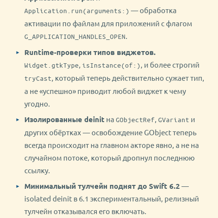
— обработка
Application.run(arguments:)
активации по файлам для приложений с флагом
.
G_APPLICATION_HANDLES_OPEN
Runtime-проверки типов виджетов.
,
, и более строгий
Widget.gtkType
isInstance(of:)
, который теперь действительно сужает тип,
tryCast
а не «успешно» приводит любой виджет к чему
угодно.
Изолированные deinit
на
,
и
GObjectRef
GVariant
других обёртках — освобождение GObject теперь
всегда происходит на главном акторе явно, а не на
случайном потоке, который дропнул последнюю
ссылку.
Минимальный тулчейн поднят до Swift 6.2
—
isolated deinit в 6.1 экспериментальный, релизный
тулчейн отказывался его включать.