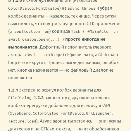
FileDialog
,
) на
и убрал
ColorDialog
FontDialog
async throws
колбэк-варианты — казалось, так чище. Через сутки
выяснилось, что внутри запущенного GTK-приложения
(
) код вида
g_application_run
Task { @MainActor in
просто никогда не
await dialog.open(...) }
выполняется
. Дефолтный исполнитель главного
актора в Swift — это
, а GLib main-
DispatchQueue.main
loop его не крутит. Процесс выглядит живым, ошибок
нет, кнопка нажимается — но файловый диалог не
появляется.
1.2.1
экстренно вернул колбэк-варианты для
,
1.2.2
закрыл эту дыру окончательно:
FileDialog
колбэк-перегрузки добавлены для всех async-API
(
,
,
,
,
Clipboard
ColorDialog
FontDialog
UriLauncher
). Async-варианты остались — они нужны
Texture.load
для тестов и не-GTK контекста, — но из обработчиков