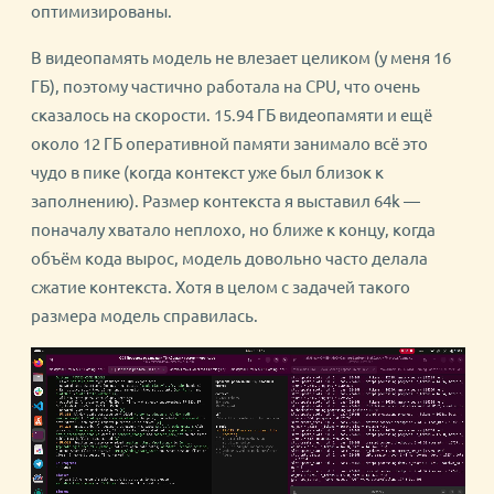
оптимизированы.
В видеопамять модель не влезает целиком (у меня 16
ГБ), поэтому частично работала на CPU, что очень
сказалось на скорости. 15.94 ГБ видеопамяти и ещё
около 12 ГБ оперативной памяти занимало всё это
чудо в пике (когда контекст уже был близок к
заполнению). Размер контекста я выставил 64k —
поначалу хватало неплохо, но ближе к концу, когда
объём кода вырос, модель довольно часто делала
сжатие контекста. Хотя в целом с задачей такого
размера модель справилась.