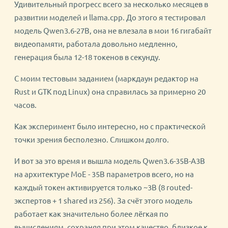
Удивительный прогресс всего за несколько месяцев в
развитии моделей и llama.cpp. До этого я тестировал
модель Qwen3.6-27B, она не влезала в мои 16 гигабайт
видеопамяти, работала довольно медленно,
генерация была 12-18 токенов в секунду.
С моим тестовым заданием (маркдаун редактор на
Rust и GTK под Linux) она справилась за примерно 20
часов.
Как эксперимент было интересно, но с практической
точки зрения бесполезно. Слишком долго.
И вот за это время и вышла модель Qwen3.6-35B-A3B
на архитектуре MoE - 35B параметров всего, но на
каждый токен активируется только ~3B (8 routed-
экспертов + 1 shared из 256). За счёт этого модель
работает как значительно более лёгкая по
вычислениям, сохраняя при этом качество, близкое к