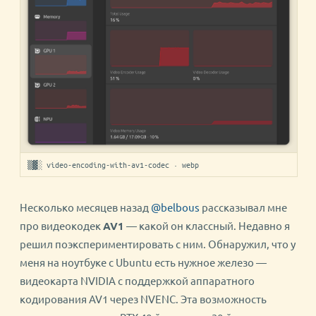
▒▓░ video-encoding-with-av1-codec · webp
Несколько месяцев назад
@belbous
рассказывал мне
про видеокодек
AV1
— какой он классный. Недавно я
решил поэкспериментировать с ним. Обнаружил, что у
меня на ноутбуке с Ubuntu есть нужное железо —
видеокарта NVIDIA с поддержкой аппаратного
кодирования AV1 через NVENC. Эта возможность