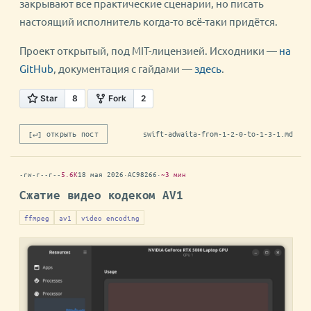
закрывают все практические сценарии, но писать
настоящий исполнитель когда-то всё-таки придётся.
Проект открытый, под MIT-лицензией. Исходники —
на
GitHub
, документация с гайдами —
здесь
.
[↵] открыть пост
swift-adwaita-from-1-2-0-to-1-3-1.md
-rw-r--r--
5.6K
18 мая 2026
·
AC98266
·
~3 мин
Сжатие видео кодеком AV1
ffmpeg
av1
video encoding