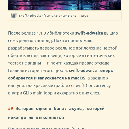
▒▓░ swift-adwaita-from-1-2-0-to-1-3-1 · webp
После релиза
1.1.0
у библиотеки
swift-adwaita
вышло
семь релизов подряд. Пока я продолжаю
разрабатывать первое реальное приложение на этой
обёртке, всплывают вещи, которые в синтетических
тестах не видны — и почти каждая правка отсюда.
Главная история этого цикла:
swift-adwaita теперь
собирается и запускается на macOS
, а заодно я
наступил на красивые грабли со Swift Concurrency
внутри GLib main-loop и аккуратно с них слез.
История одного бага: async, который
никогда не выполняется
В
1.2.0
я схлопнул все диалоги (
,