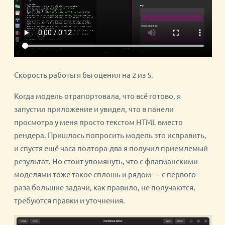
Скорость работы я бы оценил на 2 из 5.
Когда модель отрапортовала, что всё готово, я
запустил приложение и увидел, что в панели
просмотра у меня просто текстом HTML вместо
рендера. Пришлось попросить модель это исправить,
и спустя ещё часа полтора-два я получил приемлемый
результат. Но стоит упомянуть, что с флагманскими
моделями тоже такое сплошь и рядом — с первого
раза большие задачи, как правило, не получаются,
требуются правки и уточнения.