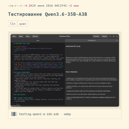
-rw-r--r--
4.2K
29 июля 2026
·
90C2F45
·
~2 мин
Тестирование Qwen3.6-35B-A3B
llm
qwen
▒▓░ testing-qwen3.6-35b-a3b · webp