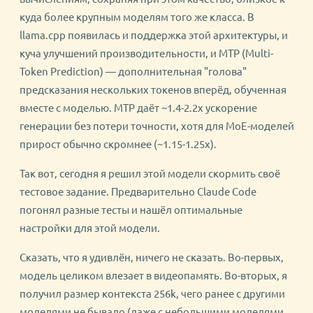
куда более крупным моделям того же класса. В
llama.cpp появилась и поддержка этой архитектуры, и
куча улучшений производительности, и MTP (Multi-
Token Prediction) — дополнительная "голова"
предсказания нескольких токенов вперёд, обученная
вместе с моделью. MTP даёт ~1.4-2.2x ускорение
генерации без потери точности, хотя для MoE-моделей
прирост обычно скромнее (~1.15-1.25x).
Так вот, сегодня я решил этой модели скормить своё
тестовое задание. Предварительно Claude Code
погонял разные тесты и нашёл оптимальные
настройки для этой модели.
Сказать, что я удивлён, ничего не сказать. Во-первых,
модель целиком влезает в видеопамять. Во-вторых, я
получил размер контекста 256k, чего ранее с другими
моделями не бывало (даже с небольшими моделями