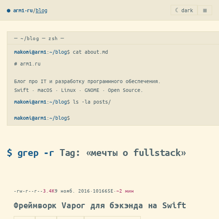
≡
/
blog
☾ dark
● arm1·ru
─ ~/blog ─ zsh ─
:
~/blog
$ 
cat about.md
makoni@arm1
# arm1.ru

Блог про IT и разработку программного обеспечения.

Swift · macOS · Linux · GNOME · Open Source.
:
~/blog
$ 
ls -la posts/
makoni@arm1
:
~/blog
$
makoni@arm1
$ grep -r
Tag: «мечты о fullstack»
-rw-r--r--
3.4K
9 нояб. 2016
·
101665E
·
~2 мин
Фреймворк Vapor для бэкэнда на Swift