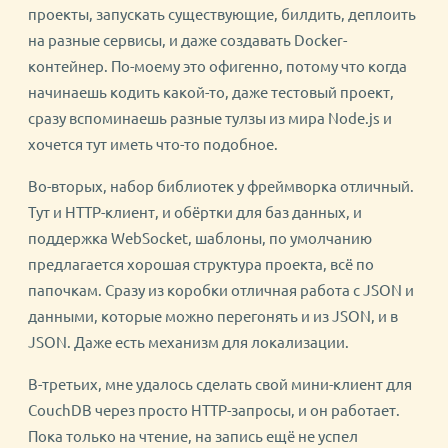
проекты, запускать существующие, билдить, деплоить
на разные сервисы, и даже создавать Docker-
контейнер. По-моему это офигенно, потому что когда
начинаешь кодить какой-то, даже тестовый проект,
сразу вспоминаешь разные тулзы из мира Node.js и
хочется тут иметь что-то подобное.
Во-вторых, набор библиотек у фреймворка отличный.
Тут и HTTP-клиент, и обёртки для баз данных, и
поддержка WebSocket, шаблоны, по умолчанию
предлагается хорошая структура проекта, всё по
папочкам. Сразу из коробки отличная работа с JSON и
данными, которые можно перегонять и из JSON, и в
JSON. Даже есть механизм для локализации.
В-третьих, мне удалось сделать свой мини-клиент для
CouchDB через просто HTTP-запросы, и он работает.
Пока только на чтение, на запись ещё не успел