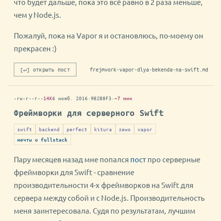
что будет дальше, пока это всё равно в 2 раза меньше,
чем у Node.js.
Пожалуй, пока на Vapor я и остановлюсь, по-моему он
прекрасен :)
[↵] открыть пост
frejmvork-vapor-dlya-bekenda-na-swift.md
-rw-r--r--
14K
6 нояб. 2016
·
9B2B8F3
·
~7 мин
Фреймворки для серверного Swift
swift
backend
perfect
kitura
zewo
vapor
мечты о fullstack
Пару месяцев назад мне попался
пост
про серверные
фреймворки для Swift - сравнение
производительности 4-х фреймворков на Swift для
сервера между собой и с Node.js. Производительность
меня заинтересовала. Судя по результатам, лучшим