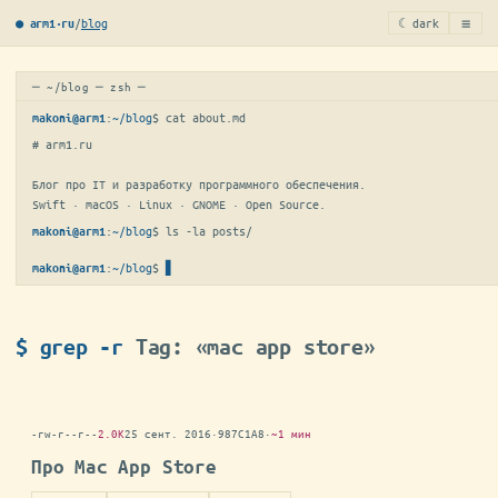
≡
/
blog
☾ dark
● arm1·ru
─ ~/blog ─ zsh ─
:
~/blog
$ 
cat about.md
makoni@arm1
# arm1.ru

Блог про IT и разработку программного обеспечения.

Swift · macOS · Linux · GNOME · Open Source.
:
~/blog
$ 
ls -la posts/
makoni@arm1
:
~/blog
$
makoni@arm1
$ grep -r
Tag: «mac app store»
-rw-r--r--
2.0K
25 сент. 2016
·
987C1A8
·
~1 мин
Про Mac App Store