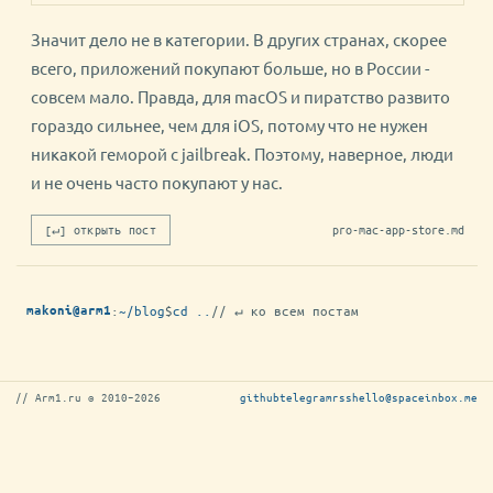
Значит дело не в категории. В других странах, скорее
всего, приложений покупают больше, но в России -
совсем мало. Правда, для macOS и пиратство развито
гораздо сильнее, чем для iOS, потому что не нужен
никакой геморой с jailbreak. Поэтому, наверное, люди
и не очень часто покупают у нас.
[↵] открыть пост
pro-mac-app-store.md
:
~/blog
$
cd ..
// ↵ ко всем постам
makoni@arm1
// Arm1.ru © 2010–2026
github
telegram
rss
hello@spaceinbox.me