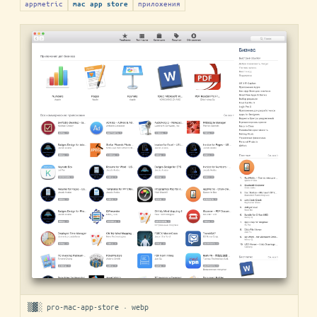
appmetric
приложения
mac app store
▒▓░ pro-mac-app-store · webp