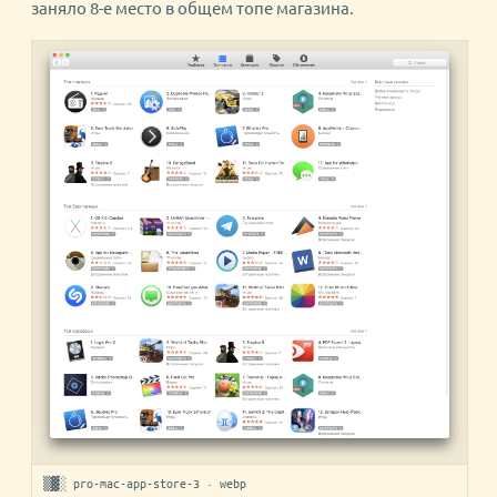
заняло 8-е место в общем топе магазина.
▒▓░ pro-mac-app-store-3 · webp