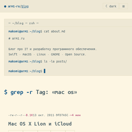
≡
/
blog
☾ dark
● arm1·ru
─ ~/blog ─ zsh ─
:
~/blog
$ 
cat about.md
makoni@arm1
# arm1.ru

Блог про IT и разработку программного обеспечения.

Swift · macOS · Linux · GNOME · Open Source.
:
~/blog
$ 
ls -la posts/
makoni@arm1
:
~/blog
$
▋
makoni@arm1
$ grep -r
Tag: «mac os»
-rw-r--r--
8.1K
13 окт. 2011
·
9FD7A5C
·
~4 мин
Mac OS X Lion и iCloud