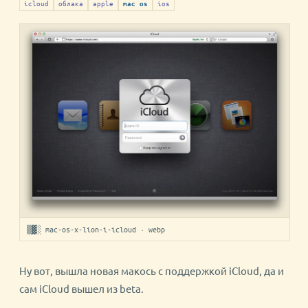
icloud
облака
apple
ios
mac os
▒▓░ mac-os-x-lion-i-icloud · webp
Ну вот, вышла новая макось с поддержкой iCloud, да и
сам iCloud вышел из beta.