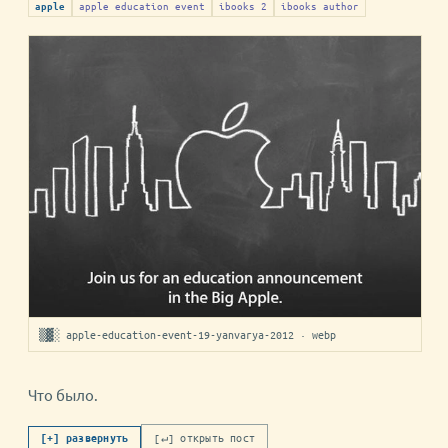
apple education event
ibooks 2
ibooks author
apple
▒▓░ apple-education-event-19-yanvarya-2012 · webp
Что было.
[↵] открыть пост
[+] развернуть