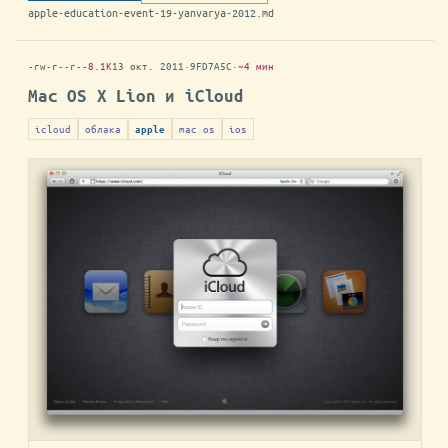
apple-education-event-19-yanvarya-2012.md
-rw-r--r--
8.1K
13 окт. 2011
·
9FD7A5C
·
~4 мин
Mac OS X Lion и iCloud
icloud
облака
mac os
ios
apple