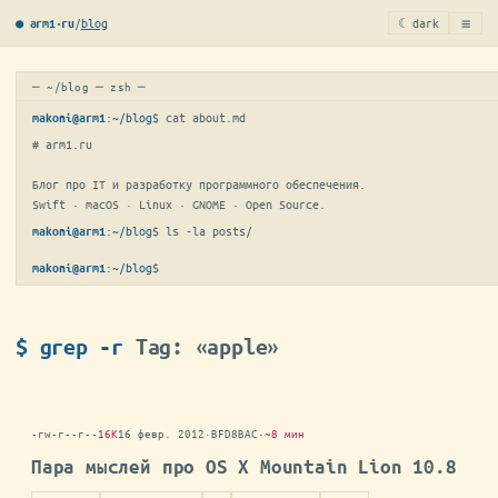
≡
/
blog
☾ dark
● arm1·ru
─ ~/blog ─ zsh ─
:
~/blog
$ 
cat about.md
makoni@arm1
# arm1.ru

Блог про IT и разработку программного обеспечения.

Swift · macOS · Linux · GNOME · Open Source.
:
~/blog
$ 
ls -la posts/
makoni@arm1
:
~/blog
$
makoni@arm1
$ grep -r
Tag: «apple»
-rw-r--r--
16K
16 февр. 2012
·
BFD8BAC
·
~8 мин
Пара мыслей про OS X Mountain Lion 10.8