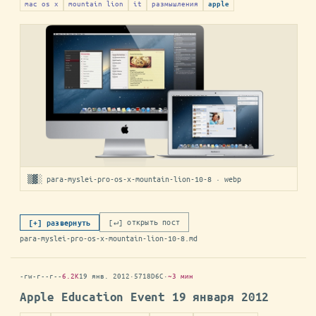
mac os x
mountain lion
it
размышления
apple
▒▓░ para-myslei-pro-os-x-mountain-lion-10-8 · webp
[↵] открыть пост
[+] развернуть
para-myslei-pro-os-x-mountain-lion-10-8.md
-rw-r--r--
6.2K
19 янв. 2012
·
5718D6C
·
~3 мин
Apple Education Event 19 января 2012