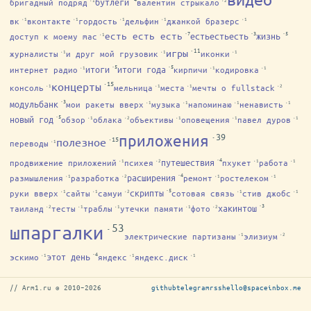
бутлеги
бригадный подряд
валентин стрыкало
·1
·2
вк
вконтакте
гордость
дельфин
джанкой бразерс
·1
·1
·1
·1
·1
·7
·3
·5
есть есть есть
естьестьесть
жизнь
доступ к моему mac
·1
·11
игры
журналисты
и друг мой грузовик
иконки
·1
·1
·1
·5
·5
итоги
итоги года
интернет радио
кирпичи
кодировка
·1
·1
·1
·15
концерты
консоль
мельница
места
мечты о fullstack
·1
·1
·1
·2
·3
модульбанк
мои ракеты вверх
музыка
напоминаю
ненависть
·1
·1
·1
·1
·5
новый год
обзор
облака
объективы
оповещения
павел дуров
·1
·2
·1
·1
·1
·39
приложения
·15
полезное
переводы
·1
·4
путешествия
продвижение приложений
психея
пхукет
работа
·1
·2
·1
·1
·4
расширения
размышления
разработка
ремонт
ростелеком
·1
·2
·1
·1
·5
скрипты
руки вверх
сайты
самуи
сотовая связь
стив джобс
·1
·1
·2
·1
·1
·3
хакинтош
таиланд
тесты
траблы
утечки памяти
фото
·2
·1
·1
·1
·2
·53
шпаргалки
электрические партизаны
элизиум
·1
·2
·4
этот день
эскимо
яндекс
яндекс.диск
·1
·1
·1
// Arm1.ru © 2010–2026
github
telegram
rss
hello@spaceinbox.me