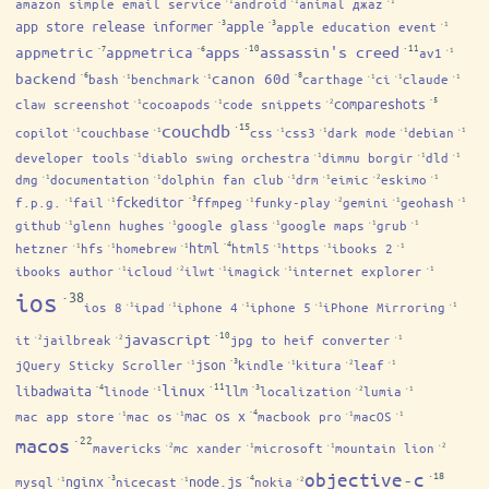
amazon simple email service
android
animal джаz
·1
·1
·1
·3
·3
app store release informer
apple
apple education event
·1
·10
·11
·7
·6
apps
assassin's creed
appmetric
appmetrica
av1
·1
·6
·8
backend
canon 60d
bash
benchmark
carthage
ci
claude
·1
·1
·1
·1
·1
·5
compareshots
claw screenshot
cocoapods
code snippets
·1
·1
·2
·15
couchdb
copilot
couchbase
css
css3
dark mode
debian
·1
·1
·1
·1
·1
·1
developer tools
diablo swing orchestra
dimmu borgir
dld
·1
·1
·1
·1
dmg
documentation
dolphin fan club
drm
eimic
eskimo
·1
·1
·1
·1
·2
·1
·3
fckeditor
f.p.g.
fail
ffmpeg
funky-play
gemini
geohash
·1
·1
·1
·2
·1
·1
github
glenn hughes
google glass
google maps
grub
·1
·1
·1
·1
·1
·4
html
hetzner
hfs
homebrew
html5
https
ibooks 2
·1
·1
·1
·1
·1
·1
ibooks author
icloud
ilwt
imagick
internet explorer
·1
·2
·1
·1
·1
·38
ios
ios 8
ipad
iphone 4
iphone 5
iPhone Mirroring
·1
·1
·1
·1
·1
·10
javascript
it
jailbreak
jpg to heif converter
·2
·2
·1
·3
json
jQuery Sticky Scroller
kindle
kitura
leaf
·1
·1
·2
·1
·11
·4
·3
linux
libadwaita
llm
linode
localization
lumia
·1
·2
·1
·4
mac os x
mac app store
mac os
macbook pro
macOS
·1
·1
·1
·1
·22
macos
mavericks
mc xander
microsoft
mountain lion
·2
·1
·1
·2
·18
objective-c
·3
·4
nginx
node.js
mysql
nicecast
nokia
·1
·1
·2