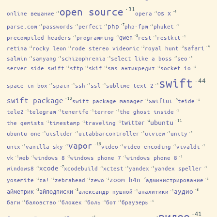
·31
open source
·4
os x
online вещание
opera
·1
·1
·7
php
parse.com
passwords
perfect
php-fpm
phuket
·1
·1
·1
·2
·1
·3
qwen
precompiled headers
programming
rest
restkit
·1
·1
·1
·1
·4
safari
retina
rocky leon
rode stereo videomic
royal hunt
·2
·1
·2
·2
salmin
samyang
schizophrenia
select like a boss
seo
·1
·1
·1
·2
·1
server side swift
sftp
skif
sms антикредит
socket.io
·1
·1
·1
·1
·1
swift
·44
space in box
spain
ssh
ssl
sublime text 2
·1
·1
·1
·1
·1
·13
swift package
·5
swiftui
swift package manager
teide
·1
·1
tele2
telegram
tenerife
terror
the ghost inside
·1
·2
·1
·1
·1
·11
·4
ubuntu
twitter
the qemists
timestamp
traveling
·1
·1
·1
ubuntu one
uislider
uitabbarcontroller
uiview
unity
·1
·1
·1
·1
·1
·19
vapor
unix
vanilla sky
video
video encoding
vivaldi
·1
·1
·2
·1
·1
vk
web
windows 8
windows phone 7
windows phone 8
·1
·1
·2
·1
·1
·7
xcode
windows8
xcodebuild
xctest
yandex
yandex speller
·1
·1
·1
·1
·1
·7
zoom h4n
yosemite
za!
zebrahead
zewo
администрирование
·1
·1
·1
·1
·1
·6
·3
·3
айметрик
айподписки
аудио
александр пушной
аналитики
·1
·1
баги
баловство
бложек
боль
бот
браузеры
·1
·1
·1
·1
·1
·1
·41
видео
·4