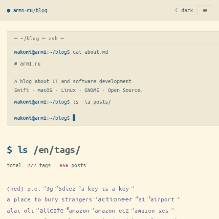
≡
/
blog
☾ dark
● arm1·ru
─ ~/blog ─ zsh ─
:
~/blog
$ 
cat about.md
makoni@arm1
# arm1.ru

A blog about IT and software development.

Swift · macOS · Linux · GNOME · Open Source.
:
~/blog
$ 
ls -la posts/
makoni@arm1
:
~/blog
$
▋
makoni@arm1
$ ls
/en/tags/
total:
272
tags ·
856
posts
(hed) p.e.
3g
5diez
a key is a key
·1
·1
·1
·1
·6
·3
actioneer
ai
a place to bury strangers
airport
·1
·1
·5
allcafe
alai oli
amazon
amazon ec2
amazon ses
·1
·1
·1
·1